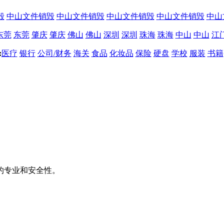
毁
中山文件销毁
中山文件销毁
中山文件销毁
中山文件销毁
中山
东莞
东莞
肇庆
肇庆
佛山
佛山
深圳
深圳
珠海
珠海
中山
中山
江
:
医疗
银行
公司/财务
海关
食品
化妆品
保险
硬盘
学校
服装
书籍
的专业和安全性。