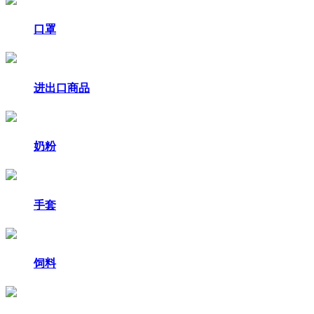
口罩
进出口商品
奶粉
手套
饲料