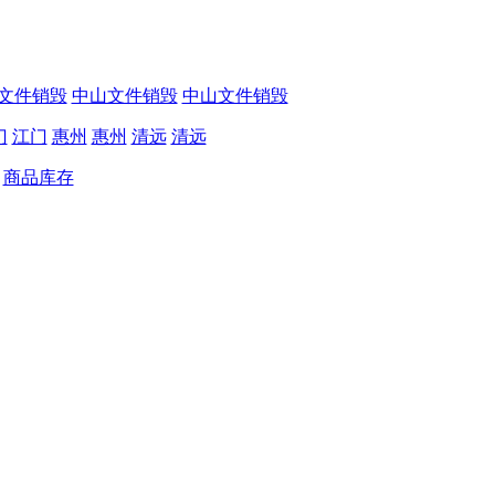
文件销毁
中山文件销毁
中山文件销毁
门
江门
惠州
惠州
清远
清远
商品库存