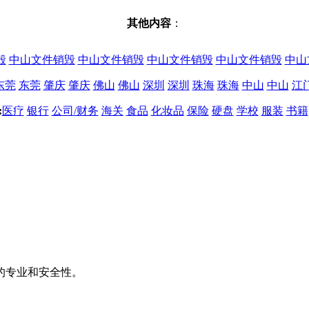
其他内容
：
毁
中山文件销毁
中山文件销毁
中山文件销毁
中山文件销毁
中山
东莞
东莞
肇庆
肇庆
佛山
佛山
深圳
深圳
珠海
珠海
中山
中山
江
:
医疗
银行
公司/财务
海关
食品
化妆品
保险
硬盘
学校
服装
书籍
的专业和安全性。