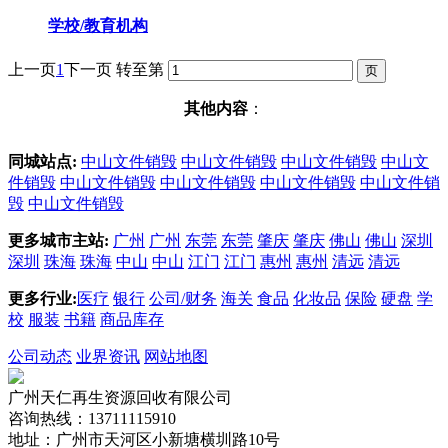
学校/教育机构
上一页
1
下一页
转至第
其他内容
：
同城站点:
中山文件销毁
中山文件销毁
中山文件销毁
中山文
件销毁
中山文件销毁
中山文件销毁
中山文件销毁
中山文件销
毁
中山文件销毁
更多城市主站:
广州
广州
东莞
东莞
肇庆
肇庆
佛山
佛山
深圳
深圳
珠海
珠海
中山
中山
江门
江门
惠州
惠州
清远
清远
更多行业:
医疗
银行
公司/财务
海关
食品
化妆品
保险
硬盘
学
校
服装
书籍
商品库存
公司动态
业界资讯
网站地图
广州天仁再生资源回收有限公司
咨询热线：13711115910
地址：广州市天河区小新塘横圳路10号