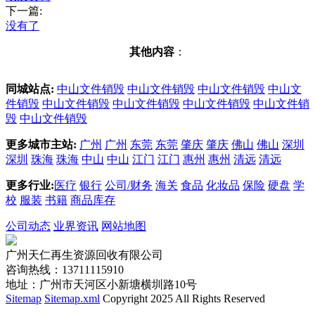
下一篇:
没有了
其他内容
：
同城站点:
中山文件销毁
中山文件销毁
中山文件销毁
中山文
件销毁
中山文件销毁
中山文件销毁
中山文件销毁
中山文件销
毁
中山文件销毁
更多城市主站:
广州
广州
东莞
东莞
肇庆
肇庆
佛山
佛山
深圳
深圳
珠海
珠海
中山
中山
江门
江门
惠州
惠州
清远
清远
更多行业:
医疗
银行
公司/财务
海关
食品
化妆品
保险
硬盘
学
校
服装
书籍
商品库存
公司动态
业界资讯
网站地图
广州天仁再生资源回收有限公司
咨询热线：13711115910
地址：广州市天河区小新塘横圳路10号
Sitemap
Sitemap.xml
Copyright 2025 All Rights Reserved