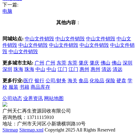
下一篇:
电脑
其他内容
：
同城站点:
中山文件销毁
中山文件销毁
中山文件销毁
中山文
件销毁
中山文件销毁
中山文件销毁
中山文件销毁
中山文件销
毁
中山文件销毁
更多城市主站:
广州
广州
东莞
东莞
肇庆
肇庆
佛山
佛山
深圳
深圳
珠海
珠海
中山
中山
江门
江门
惠州
惠州
清远
清远
更多行业:
医疗
银行
公司/财务
海关
食品
化妆品
保险
硬盘
学
校
服装
书籍
商品库存
公司动态
业界资讯
网站地图
广州天仁再生资源回收有限公司
咨询热线：13711115910
地址：广州市天河区小新塘横圳路10号
Sitemap
Sitemap.xml
Copyright 2025 All Rights Reserved