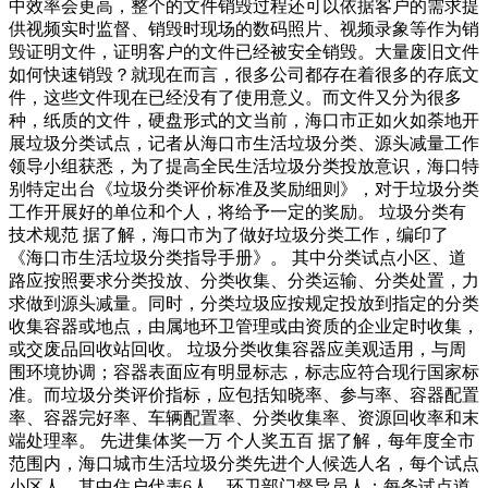
中效率会更高，整个的文件销毁过程还可以依据客户的需求提
供视频实时监督、销毁时现场的数码照片、视频录象等作为销
毁证明文件，证明客户的文件已经被安全销毁。大量废旧文件
如何快速销毁？就现在而言，很多公司都存在着很多的存底文
件，这些文件现在已经没有了使用意义。而文件又分为很多
种，纸质的文件，硬盘形式的文当前，海口市正如火如荼地开
展垃圾分类试点，记者从海口市生活垃圾分类、源头减量工作
领导小组获悉，为了提高全民生活垃圾分类投放意识，海口特
别特定出台《垃圾分类评价标准及奖励细则》，对于垃圾分类
工作开展好的单位和个人，将给予一定的奖励。 垃圾分类有
技术规范 据了解，海口市为了做好垃圾分类工作，编印了
《海口市生活垃圾分类指导手册》。 其中分类试点小区、道
路应按照要求分类投放、分类收集、分类运输、分类处置，力
求做到源头减量。同时，分类垃圾应按规定投放到指定的分类
收集容器或地点，由属地环卫管理或由资质的企业定时收集，
或交废品回收站回收。 垃圾分类收集容器应美观适用，与周
围环境协调；容器表面应有明显标志，标志应符合现行国家标
准。而垃圾分类评价指标，应包括知晓率、参与率、容器配置
率、容器完好率、车辆配置率、分类收集率、资源回收率和末
端处理率。 先进集体奖一万 个人奖五百 据了解，每年度全市
范围内，海口城市生活垃圾分类先进个人候选人名，每个试点
小区人，其中住户代表6人、环卫部门督导员人；每条试点道