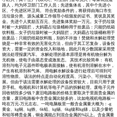
路人，均为环卫部门工作人员；先进集体名，其中个先进小
区、个先进区环卫局。 符合奖励条件的，将获得由海口市生
活垃圾分类、源头减量工作领导小组颁发的证书、奖状及其奖
金。先进个人奖励五百元、先进集体奖励一万元。女子扔垃圾
时被一大妈阻拦，大妈霸占垃圾桶称用于拾废品：只能扔纸箱
饮料瓶…女子扔垃圾时被一大妈阻拦，大妈霸占垃圾桶称用于
拾废品：只能扔纸箱饮料瓶，别的不许放！焚烧和水解处理焚
烧是一种非常有效的无害化方法，但由于其工艺复杂，设备投
资大，需要一定的资金投入和场地，因此只有少数国家采用焚
烧法处理报废汽车。 水解处理的基本原理是将有机物分解为
无机物，使电子由基态变成激发态。 其技术比较简单： 有机
溶剂与电子元器件即电极表面接触，使有机溶剂溶解在水中，
产生有机溶剂和气体。 用电解水解设备进行处理后可得到可
溶性物质。 该法的特点是自动化程度高、污染小、可持续发
展。但由于该法需要水解处理的设备投资较大，目前只用于废
弃手机、电视机和计算机等电子产品的拆解处理。废电子元件
回收销毁多少钱？废旧电路板的价格主要取决于里面贵金属的
含量，废旧电路板中含贵金属比较多的，比如电视机电路板一
吨在万元-万元左右。一吨电脑板里一般含金属量大概为：-g
黄金、kg铜、kg铁、6k铅、kg锡、6kg镍和kg锑，以及少量钯
和铂等稀贵金属，铜金属能占到混合金属的%以上。含金属量