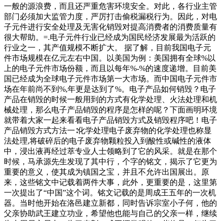
一般的源浪费，而且还严重危害环境安全。对此，各行业主管
部门必须加大监管力度，严厉打击偷税漏税行为。因此，对电
子元件进行安全处理及无害化销毁对提高消费者的消费质量有
很大帮助。=.电子元件行业已经成为国民经济发展最为活跃的
行业之一，其产值规模不断扩大。 据了解，目前我国电子元
件市场规模在亿元左右中国。以美国为例：美国拥有全球%以
上的电子元件市场份额，而且以每年%-%的速度递增。目前美
国已经成为全球电子元件市场第一大市场。而中国电子元件市
场在年前尚不到%,年更是达到了%。电子产品如何销毁？电子
产品在销毁的时候一般用到的方式有化学处理、火法处理和机
械处理，那么电子产品销毁的程序是怎样的呢？下面画明环境
就带着大家一起来看看电子产品销毁方式及销毁程序吧！电子
产品销毁方式方法一∶化学处理电子废弃物的化学处理也称显
法处理,将破碎后的电子废弃物颗粒投入到酸性或碱性的液体
中，浸出液再经过萃专业人士领略到了它的风采。就是在那个
时候，马承源先生发现了其中行，个字的铭文，揭示了它更为
重要的意义，使其成为镇国之宝，并且不允许出国展出。原
来，这些铭文中记载着两件大事，此外，更重要的是，这里第
一次提出了“中国”这个词。铭文记载的是周成王五年的一次机
器。当时他开始在洛邑建立新都，同时告诉宗室小子何，他的
父亲协助武王建立功业，希望他也能与自己的父亲一样，继续