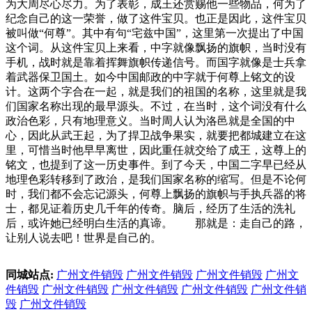
为大周尽心尽力。为了表彰，成王还赏赐他一些物品，何为了
纪念自己的这一荣誉，做了这件宝贝。也正是因此，这件宝贝
被叫做“何尊”。其中有句“宅兹中国”，这里第一次提出了中国
这个词。从这件宝贝上来看，中字就像飘扬的旗帜，当时没有
手机，战时就是靠着挥舞旗帜传递信号。而国字就像是士兵拿
着武器保卫国土。如今中国邮政的中字就于何尊上铭文的设
计。这两个字合在一起，就是我们的祖国的名称，这里就是我
们国家名称出现的最早源头。不过，在当时，这个词没有什么
政治色彩，只有地理意义。当时周人认为洛邑就是全国的中
心，因此从武王起，为了捍卫战争果实，就要把都城建立在这
里，可惜当时他早早离世，因此重任就交给了成王，这尊上的
铭文，也提到了这一历史事件。到了今天，中国二字早已经从
地理色彩转移到了政治，是我们国家名称的缩写。但是不论何
时，我们都不会忘记源头，何尊上飘扬的旗帜与手执兵器的将
士，都见证着历史几千年的传奇。脑后，经历了生活的洗礼
后，或许她已经明白生活的真谛。 那就是：走自己的路，
让别人说去吧！世界是自己的。
同城站点:
广州文件销毁
广州文件销毁
广州文件销毁
广州文
件销毁
广州文件销毁
广州文件销毁
广州文件销毁
广州文件销
毁
广州文件销毁