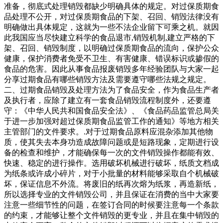
准备，彻底式处理销毁都缺少明确具体的规定。对过保质期食
品处理不公开，对过保质期食品的下架、召回、销毁法律没有
明确做出具体规定，这就为一些不法企业留下可乘之机。就因
此我国应当尽快建立科学的食品退市,销毁机制,建立严格的下
架、召回、销毁制度，以明确过保质期食品的流向，保护公众
健康，保护消费者免受不卫生、有害健康、错误标识或掺假的
食品的危害。因此从事食品报废销毁多年经验团队与大家一起
分享过期食品有哪些销毁方法及需要遵守哪些法规之规定。
二、过期食品销毁及处理方法为了食品安全，作为食品生产者
及执行者，应除了建立有一套食品销毁流程制度外，还要遵
守：《中华人民共和国食品安全法》、《食品药品监管总局关
于进一步加强对超过保质期食品监管工作的通知》等地方相关
主管部门的文件要求。.对于过期食品原料应混杂添加其他物
质，使其失去本身功造成故障问题或是短路现象，定期进行设
备的检查和维护，才能确保每一次的文件销毁操作都能有效、
快速、稳定的进行操作。选用破坏机械进行破坏，纸质文档成
为纸条或许成小碎片，对于小批量的材料能够采取自个机械破
坏，保证信息不外流。将废旧的纸再次熔为纸浆，再造新纸，
所以选择专业的文件销毁公司，并且保证在消费的当中大家要
注意一些细节性的问题，在签订合同的时候要注意每一个条款
的约束，才能够让整个文件销毁的更专业，并且在集中销毁的