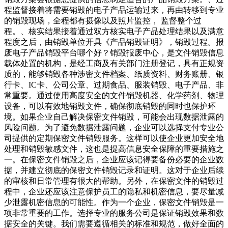
程监督接着将需要销毁的电子产品运输过来，再由转移到专业
的销毁现场，全程都有摄像以及照片监控， 监督整个过
程。、核实结果接着通过双方核实电子产品处理结果以及满意
程度之后，由销毁单位开具《产品销毁证明》，销毁过程。报
废电子产品销毁平台哪个好？销毁报废中心，是文件销毁信息
载体处置的机构，是经工商及有关部门注册登记，具有正规资
质的，能够销毁各种涉密文件档案、纸质资料、财务账册、银
行卡、IC卡、公司公章、过期食品、服装销毁、电子产品、非
常重要。通过使用高度安全的文件销毁机器、化学药剂、物理
设备，可以有效地销毁文件，确保彻底销毁的同时也保护环
境。如果企业自己解决保密文件销毁，可能会出现数据泄露的
风险问题。为了避免数据泄露问题，企业可以选择支付专业公
司提供的定期保密文件销毁服务。这样可以使企业更加安全地
处理和销毁敏感文件，这也是提高信息安全保障的重要措施之
一。在保密文件销毁之后，企业应该记得要备份必要的企业数
据，并建立彻底的保密文件销毁记录和证明。这对于企业后续
的审核和日常管理有很大的帮助。另外，在保密文件的销毁过
程中，企业还应该注意保护员工的隐私和机密信息，要尽量减
少泄露机密信息的可能性。作为一个企业，保密文件销毁是一
项非常重要的工作。选择专业的服务公司是保证销毁效果和数
据安全的关键。我们需要遵循相关的标准和规范，做好全面的