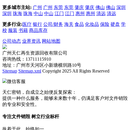
更多城市主站:
广州
广州
东莞
东莞
肇庆
肇庆
佛山
佛山
深圳
深圳
珠海
珠海
中山
中山
江门
江门
惠州
惠州
清远
清远
更多行业:
医疗
银行
公司/财务
海关
食品
化妆品
保险
硬盘
学
校
服装
书籍
商品库存
公司动态
业界资讯
网站地图
广州天仁再生资源回收有限公司
咨询热线：13711115910
地址：广州市天河区小新塘横圳路10号
Sitemap
Sitemap.xml
Copyright 2025 All Rights Reserved
微信客服
天仁密销，自成立之始便反复探索：
提供一种什么服务，能够未来数十年，仍满足客户对文件销毁
的专业和安全性。
专注文件销毁 树立行业标杆
执着于此，始终如一