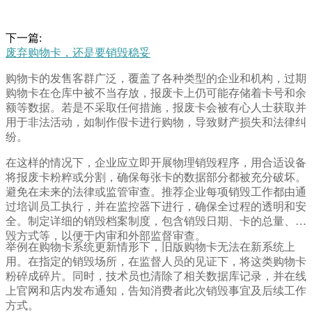
下一篇:
废弃购物卡，还是要销毁稳妥
购物卡的发售客群广泛，覆盖了各种类型的企业和机构，过期
购物卡在仓库中被不当存放，报废卡上仍可能存储着卡号和余
额等数据。若是不采取任何措施，报废卡会被有心人士获取并
用于非法活动，如制作假卡进行购物，导致财产损失和法律纠
纷。
在这样的情况下，企业应立即开展物理销毁程序，用合适设备
将报废卡粉粹或分割，确保每张卡的数据部分都被充分破坏。
避免在未来的法律或监管审查。推荐企业每项销毁工作都由通
过培训员工执行，并在监控器下进行，确保全过程的透明和安
全。制定详细的销毁档案制度，包含销毁日期、卡的总量、销
毁方式等，以便于内审和外部监督审查。
举例在购物卡系统更新情形下，旧版购物卡无法在新系统上
用。在指定的销毁场所，在监督人员的见证下，将这类购物卡
粉碎成碎片。同时，技术员也清除了相关数据库记录，并在线
上官网和店内发布通知，告知消费者此次销毁事宜及后续工作
方式。