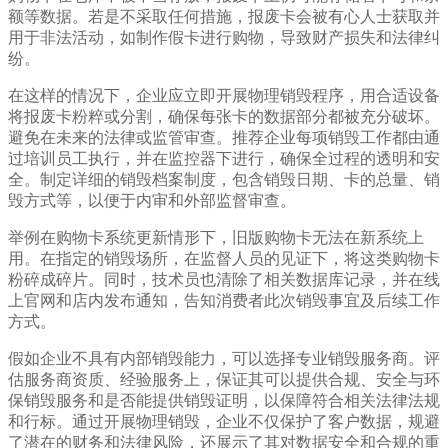
额等数据。若是不采取任何措施，报废卡会被有心人士获取并
用于非法活动，如制作假卡进行购物，导致财产损失和法律纠
纷。
在这样的情况下，企业应立即开展物理销毁程序，用合适设备
将报废卡粉粹或分割，确保每张卡的数据部分都被充分破坏。
避免在未来的法律或监管审查。推荐企业每项销毁工作都由通
过培训员工执行，并在监控器下进行，确保全过程的透明和安
全。制定详细的销毁档案制度，包含销毁日期、卡的总量、销
毁方式等，以便于内审和外部监督审查。
举例在购物卡系统更新情形下，旧版购物卡无法在新系统上
用。在指定的销毁场所，在监督人员的见证下，将这类购物卡
粉碎成碎片。同时，技术员也清除了相关数据库记录，并在线
上官网和店内发布通知，告知消费者此次销毁事宜及后续工作
方式。
假如企业不具有内部销毁能力，可以选择专业销毁服务商。评
估服务商资质、经验服务上，保证其可以提供合规、安全与环
保销毁服务和是否能提供销毁证明，以保障符合相关法律法规
和行标。通过开展物理销毁，企业不仅保护了客户数据，规避
了潜在的财务和法律风险，还展示了其对数据安全和合规的重