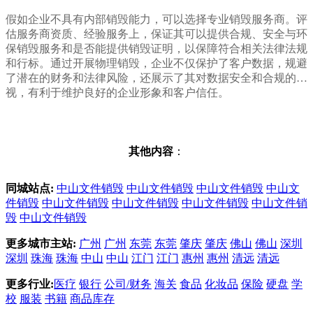
假如企业不具有内部销毁能力，可以选择专业销毁服务商。评
估服务商资质、经验服务上，保证其可以提供合规、安全与环
保销毁服务和是否能提供销毁证明，以保障符合相关法律法规
和行标。通过开展物理销毁，企业不仅保护了客户数据，规避
了潜在的财务和法律风险，还展示了其对数据安全和合规的重
视，有利于维护良好的企业形象和客户信任。
其他内容
：
同城站点:
中山文件销毁
中山文件销毁
中山文件销毁
中山文
件销毁
中山文件销毁
中山文件销毁
中山文件销毁
中山文件销
毁
中山文件销毁
更多城市主站:
广州
广州
东莞
东莞
肇庆
肇庆
佛山
佛山
深圳
深圳
珠海
珠海
中山
中山
江门
江门
惠州
惠州
清远
清远
更多行业:
医疗
银行
公司/财务
海关
食品
化妆品
保险
硬盘
学
校
服装
书籍
商品库存