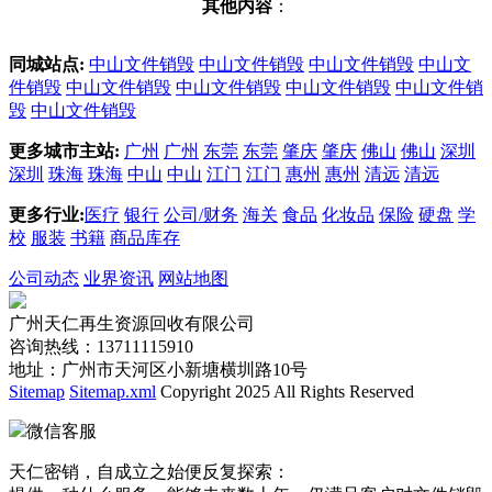
其他内容
：
同城站点:
中山文件销毁
中山文件销毁
中山文件销毁
中山文
件销毁
中山文件销毁
中山文件销毁
中山文件销毁
中山文件销
毁
中山文件销毁
更多城市主站:
广州
广州
东莞
东莞
肇庆
肇庆
佛山
佛山
深圳
深圳
珠海
珠海
中山
中山
江门
江门
惠州
惠州
清远
清远
更多行业:
医疗
银行
公司/财务
海关
食品
化妆品
保险
硬盘
学
校
服装
书籍
商品库存
公司动态
业界资讯
网站地图
广州天仁再生资源回收有限公司
咨询热线：13711115910
地址：广州市天河区小新塘横圳路10号
Sitemap
Sitemap.xml
Copyright 2025 All Rights Reserved
微信客服
天仁密销，自成立之始便反复探索：