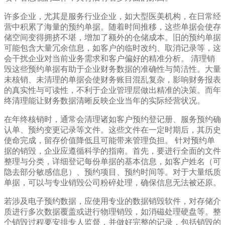
许多企业，尤其是服务行业企业，如大型医美机构，在日常经
营中积累了海量的预约单据。随着时间推移，这些单据会使存
储空间变得拥挤不堪，增加了额外的仓储成本。旧的预约单据
可能包含大量冗余信息，如客户的临时改约、取消记录等，这
会干扰企业对当前业务需求和客户偏好的精准分析。 清理销
毁这些预约单据有助于企业财务数据的准确性与简洁性。大量
未核销、未清理的单据会使财务账目混乱复杂，影响财务报表
的真实性与可读性，不利于企业管理层做出精准的决策。而年
终清理能让财务数据清晰反映企业当年的实际经营状况。
在年终核销时，通常会清理诸如客户预约登记册、服务预约确
认单、预约变更记录等文件。这些文件在一定时期后，其历史
使命完成，留存价值降低且可能带来管理负担。 针对预约单
据的销毁，企业应遵循科学的指南。首先，要进行全面的文件
整理与分类，详细登记每份单据的基本信息，如客户姓名（可
隐去部分敏感信息）、预约项目、预约时间等。对于大量纸质
单据，可以与专业销毁公司粉碎处理，确保信息无法被还原。
若涉及电子预约数据，应使用专业的数据销毁软件，对存储介
质进行多次数据覆盖或进行物理销毁，如消磁处理硬盘等。整
个销毁过程要安排专人监督，并做好完整的记录，包括销毁的