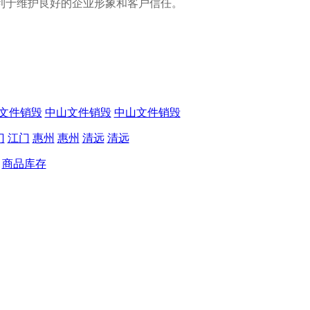
利于维护良好的企业形象和客户信任。
文件销毁
中山文件销毁
中山文件销毁
门
江门
惠州
惠州
清远
清远
商品库存