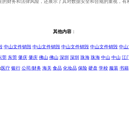
在的财务和法律风险，还展示了其对数据安全和合规的重视，有
其他内容
：
毁
中山文件销毁
中山文件销毁
中山文件销毁
中山文件销毁
中山
东莞
东莞
肇庆
肇庆
佛山
佛山
深圳
深圳
珠海
珠海
中山
中山
江
:
医疗
银行
公司/财务
海关
食品
化妆品
保险
硬盘
学校
服装
书籍