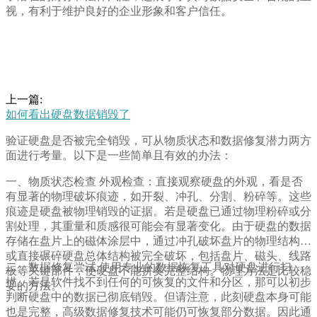
视，有利于维护良好的企业形象和客户信任。
上一篇:
如何看出硬盘数据销毁了
验证硬盘是否被完全销毁，可从物质状态和数据修复潜力两方
面进行考量。以下是一些简单且有效的办法：
一、物质状态检查 外观检查：直接观察硬盘的外观，看是否
有显著的物理破坏痕迹，如开裂、冲孔、分割、粉碎等。这些
痕迹是硬盘被物理销毁的证据。若是硬盘已通过物理粉碎或分
割处理，其重量和质感很可能会有显著变化。由于硬盘的数据
存储在盘片上的磁体涂层中，通过冲孔破坏盘片的物理结构，
或直接碾碎硬盘总体结构被完全破坏，包括盘片、磁头、线路
二、数据修复尝试 使用专业的数据恢复工具对硬盘进行扫
板等关键部件，使硬盘不能拼奏完整结构。物理方法是比较稳
描。若是软件找不到任何的可恢复的文件和分区，那可以初步
妥的方法。
判断硬盘中的数据已彻底销毁。但请注意，此刻硬盘本身可能
也是完整，高级数据修复技术可能仍可恢复部分数据。因此通