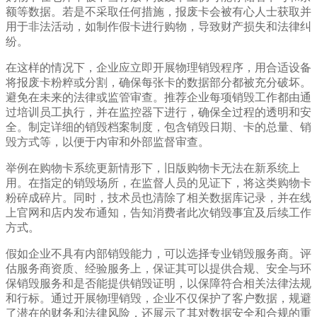
额等数据。若是不采取任何措施，报废卡会被有心人士获取并
用于非法活动，如制作假卡进行购物，导致财产损失和法律纠
纷。
在这样的情况下，企业应立即开展物理销毁程序，用合适设备
将报废卡粉粹或分割，确保每张卡的数据部分都被充分破坏。
避免在未来的法律或监管审查。推荐企业每项销毁工作都由通
过培训员工执行，并在监控器下进行，确保全过程的透明和安
全。制定详细的销毁档案制度，包含销毁日期、卡的总量、销
毁方式等，以便于内审和外部监督审查。
举例在购物卡系统更新情形下，旧版购物卡无法在新系统上
用。在指定的销毁场所，在监督人员的见证下，将这类购物卡
粉碎成碎片。同时，技术员也清除了相关数据库记录，并在线
上官网和店内发布通知，告知消费者此次销毁事宜及后续工作
方式。
假如企业不具有内部销毁能力，可以选择专业销毁服务商。评
估服务商资质、经验服务上，保证其可以提供合规、安全与环
保销毁服务和是否能提供销毁证明，以保障符合相关法律法规
和行标。通过开展物理销毁，企业不仅保护了客户数据，规避
了潜在的财务和法律风险，还展示了其对数据安全和合规的重