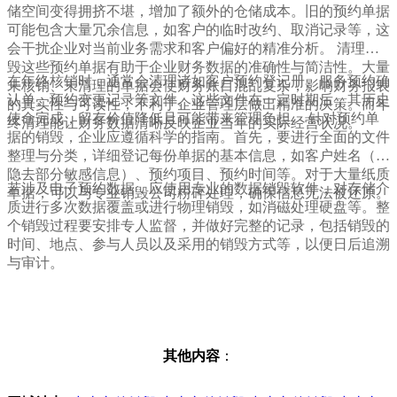
储空间变得拥挤不堪，增加了额外的仓储成本。旧的预约单据
可能包含大量冗余信息，如客户的临时改约、取消记录等，这
会干扰企业对当前业务需求和客户偏好的精准分析。 清理销
毁这些预约单据有助于企业财务数据的准确性与简洁性。大量
在年终核销时，通常会清理诸如客户预约登记册、服务预约确
未核销、未清理的单据会使财务账目混乱复杂，影响财务报表
认单、预约变更记录等文件。这些文件在一定时期后，其历史
的真实性与可读性，不利于企业管理层做出精准的决策。而年
使命完成，留存价值降低且可能带来管理负担。 针对预约单
终清理能让财务数据清晰反映企业当年的实际经营状况。
据的销毁，企业应遵循科学的指南。首先，要进行全面的文件
整理与分类，详细登记每份单据的基本信息，如客户姓名（可
隐去部分敏感信息）、预约项目、预约时间等。对于大量纸质
若涉及电子预约数据，应使用专业的数据销毁软件，对存储介
单据，可以与专业销毁公司粉碎处理，确保信息无法被还原。
质进行多次数据覆盖或进行物理销毁，如消磁处理硬盘等。整
个销毁过程要安排专人监督，并做好完整的记录，包括销毁的
时间、地点、参与人员以及采用的销毁方式等，以便日后追溯
与审计。
其他内容
：