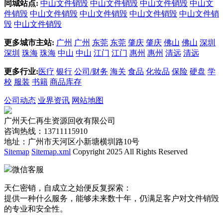
同城站点:
中山文件销毁
中山文件销毁
中山文件销毁
中山文
件销毁
中山文件销毁
中山文件销毁
中山文件销毁
中山文件销
毁
中山文件销毁
更多城市主站:
广州
广州
东莞
东莞
肇庆
肇庆
佛山
佛山
深圳
深圳
珠海
珠海
中山
中山
江门
江门
惠州
惠州
清远
清远
更多行业:
医疗
银行
公司/财务
海关
食品
化妆品
保险
硬盘
学
校
服装
书籍
商品库存
公司动态
业界资讯
网站地图
广州天仁再生资源回收有限公司
咨询热线：13711115910
地址：广州市天河区小新塘横圳路10号
Sitemap
Sitemap.xml
Copyright 2025 All Rights Reserved
微信客服
天仁密销，自成立之始便反复探索：
提供一种什么服务，能够未来数十年，仍满足客户对文件销毁
的专业和安全性。