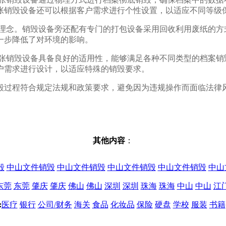
张销毁设备还可以根据客户需求进行个性设置，以适应不同等级
保理念。销毁设备旁还配有专门的打包设备采用回收利用废纸的方
一步降低了对环境的影响。
纸张销毁设备具备良好的适用性，能够满足各种不同类型的档案销
户需求进行设计，以适应特殊的销毁要求。
毁过程符合规定法规和政策要求，避免因为违规操作而面临法律
其他内容
：
毁
中山文件销毁
中山文件销毁
中山文件销毁
中山文件销毁
中山
东莞
东莞
肇庆
肇庆
佛山
佛山
深圳
深圳
珠海
珠海
中山
中山
江
:
医疗
银行
公司/财务
海关
食品
化妆品
保险
硬盘
学校
服装
书籍