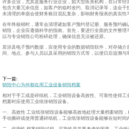
许多企业，尤其是服务行业企业，如大型医美机构，在日常经
包含大量冗余信息，如客户的临时改约、取消记录等，这会干
未清理的单据会使财务账目混乱复杂，影响财务报表的真实性
在年终核销时，通常会清理诸如客户预约登记册、服务预约确
销毁，企业应遵循科学的指南。首先，要进行全面的文件整理
以与专业销毁公司粉碎处理，确保信息无法被还原。
若涉及电子预约数据，应使用专业的数据销毁软件，对存储介
间、地点、参与人员以及采用的销毁方式等，以便日后追溯与
下一篇:
销毁中心为何都在用工业设备销毁档案
相对于手工或是碎纸机，工业销毁设备高效性、可靠性使得工
档案时应使用工业纸张销毁设备。
一、高效性 工业纸张销毁设备能够高效地处理大量档案销毁
手动撕碎或使用普通碎纸机，工业纸张销毁设备能够在短时间
二、保密性 档案销毁过程，可靠性是首要考虑的因素。工业