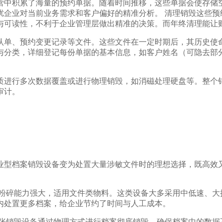
营中积累了海量的预约单据。随着时间推移，这些单据会使存储
扰企业对当前业务需求和客户偏好的精准分析。 清理销毁这些预
与可读性，不利于企业管理层做出精准的决策。而年终清理能让
认单、预约变更记录等文件。这些文件在一定时期后，其历史使命
与分类，详细登记每份单据的基本信息，如客户姓名（可隐去部
质进行多次数据覆盖或进行物理销毁，如消磁处理硬盘等。整个
审计。
业型档案销毁设备变为处置大量涉敏文件时的理想选择，既高效
，粉碎能力强大，适用文件类物料。这类设备大多采用中低速、大
内处置更多档案，给企业节约了时间与人工成本。
纸张销毁设备通过物理方式进行档案彻底销毁，确保档案中的数据