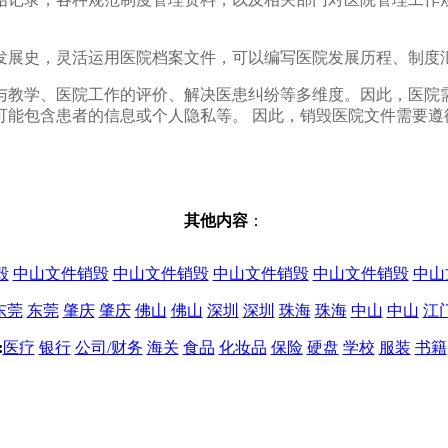
发展史，灵活运用医院档案文件，可以编写医院发展历程、制度
与教学、医院工作的评价、解决医患纠纷等多维度。因此，医院
可能包含患者的信息或个人隐私等。 因此，销毁医院文件需要遵
其他内容
：
毁
中山文件销毁
中山文件销毁
中山文件销毁
中山文件销毁
中山
东莞
东莞
肇庆
肇庆
佛山
佛山
深圳
深圳
珠海
珠海
中山
中山
江
:
医疗
银行
公司/财务
海关
食品
化妆品
保险
硬盘
学校
服装
书籍