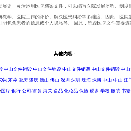
发展史，灵活运用医院档案文件，可以编写医院发展历程、制度
与教学、医院工作的评价、解决医患纠纷等多维度。因此，医院
可能包含患者的信息或个人隐私等。 因此，销毁医院文件需要遵
其他内容
：
毁
中山文件销毁
中山文件销毁
中山文件销毁
中山文件销毁
中山
东莞
东莞
肇庆
肇庆
佛山
佛山
深圳
深圳
珠海
珠海
中山
中山
江
:
医疗
银行
公司/财务
海关
食品
化妆品
保险
硬盘
学校
服装
书籍